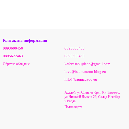
Контактна информация
0893600450
0893600450
0895622463
0893600450
kafezasabujdane@gmail.com
Обратно обаждане
love@baumauzoo-blog.eu
info@baumauzoo.eu
Ахелой, ул.Слънчев бряг 6 и Тънково,
ул.Николай Лъсков 26, Склад Несебър
и Равда
Пътна карта