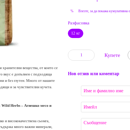
Влезте
, за да покажа кумулативна 
%
Разфасовка
12 кг
Купете
и хранителни вещества, от които се
Нов отзив или коментар
о вкус е допълнен с подходяща
ни и без глутен. Много от нашите
дящи и за чувствителни кучета.
ild Herbs – Агнешко месо и
ко и висококачествена сьомга,
 съдържа много важни минерали,