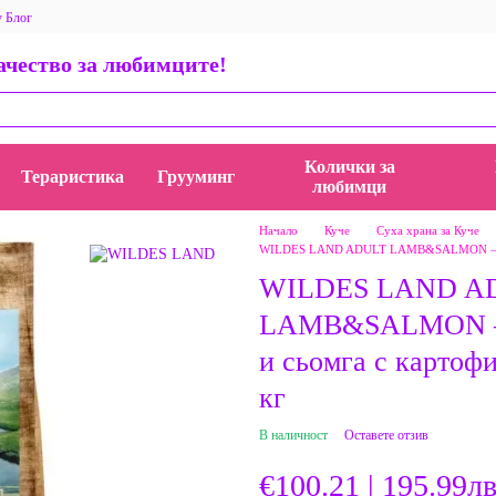
у Блог
 за магазина
Общи условия
Политика за поверителност
качество за любимците!
ети, истории и идеи
AppStore BauMauZoo iOS приложение
пички
Колички за
Тераристика
Грууминг
любимци
Начало
Куче
Суха храна за Куче
WILDES LAND ADULT LAMB&SALMON – Агне
WILDES LAND A
LAMB&SALMON – 
и сьомга с картофи
кг
В наличност
Оставете отзив
€100.21 | 195.99лв