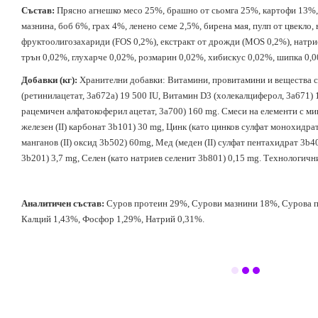
Състав:
Прясно агнешко месо 25%, брашно от сьомга 25%, картофи 13%
мазнина, боб 6%, грах 4%, ленено семе 2,5%, бирена мая, пулп от цвекло,
фруктоолигозахариди (FOS 0,2%), екстракт от дрожди (MOS 0,2%), натрие
трън 0,02%, глухарче 0,02%, розмарин 0,02%, хибискус 0,02%, шипка 0,
Добавки (кг):
Хранителни добавки: Витамини, провитамини и вещества с
(ретинилацетат, 3a672a) 19 500 IU, Витамин D3 (холекалциферол, 3a671) 
рацемичен алфатокоферил ацетат, 3a700) 160 mg. Смеси на елементи с м
железен (II) карбонат 3b101) 30 mg, Цинк (като цинков сулфат монохидра
манганов (II) оксид 3b502) 60mg, Мед (меден (II) сулфат пентахидрат 3b4
3b201
) 3,7 mg, Селен (като натриев селенит 3b801) 0,15 mg. Технологичн
Аналитичен състав:
Суров протеин 29%, Сурови мазнини 18%, Сурова п
Калций 1,43%, Фосфор 1,29%, Натрий 0,31%.