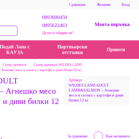
Сравнение
Желания
Вход
0893600450
Моята поръчка
0895622463
Да ви се обадим ли?
Подай Лапа с
Партньорски
Приюти
КАУЗА
отстъпки
Супер премиум
Супер премиум WILDES LAND
шко месо и сьомга с картофи и диви билки 12 кг
DULT
Артикул
WILDES LAND ADULT
Агнешко месо
LAMB&SALMON – Агнешко
месо и сьомга с картофи и диви
 и диви билки 12
билки 12 кг
.
За сравнение
Към желанията