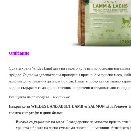
Описание
Сухата храна Wildes Land дава на вашето куче всички основни витамини 
нуждае. Съдържа здравословна пропорция прясно към сушено месо, чийт
комбинация от зеленчуци и диви билки. Нашите продукти са изцяло зърне
видове съдържат само един източник на протеин и следователно са подхо
Есенцията на природата – в купичка!
Накратко за WILDES LAND ADULT LAMB & SALMON with Potatoes & W
сьомга с картофи и диви билки:
Високо съдържание на месо:
Благодарение на многото прясно агнеш
храната е богата на лесно смилаеми протеини и мазнини. Агнешкото