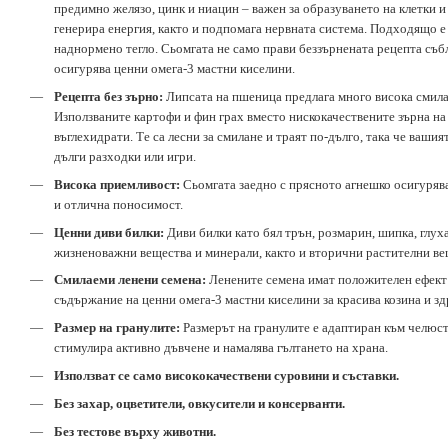
предимно желязо, цинк и ниацин – важен за образуването на клетки и
генерира енергия, както и подпомага нервната система. Подходящо е 
наднормено тегло. Сьомгата не само прави беззърнената рецепта съб
осигурява ценни омега-3 мастни киселини.
Рецепта без зърно:
Липсата на пшеница предлага много висока смила
Използваните картофи и фин грах вместо нискокачествените зърна на
въглехидрати. Те са лесни за смилане и траят по-дълго, така че ваши
дълги разходки или игри.
Висока приемливост:
Сьомгата заедно с прясното агнешко осигуряв
и отлична поносимост.
Ценни диви билки:
Диви билки като бял трън, розмарин, шипка, глух
жизненоважни вещества и минерали, както и вторични растителни ве
Смилаеми ленени семена:
Ленените семена имат положителен ефект
съдържание на ценни омега-3 мастни киселини за красива козина и зд
Размер на гранулите:
Размерът на гранулите е адаптиран към челюст
стимулира активно дъвчене и намалява гълтането на храна.
Използват се само висококачествени суровини и съставки.
Без захар, оцветители, овкусители и консерванти.
Без тестове върху животни.