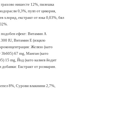
, грахово нишесте 12%, пилешка
 водорасли 0,3%, пулп от цикория,
в хлорид, екстракт от юка 0,03%, бял
002%.
 подобен ефект: Витамин А
1300 IU, Витамин Е (изцяло
икроконцентрация: Желязо (като
т 3b605) 67 mg, Манган (като
05) 15 mg, Йод (като калиев йодит
и добавки: Екстракт от розмарин.
епел 8%, Сурови влакнини 2,7%,