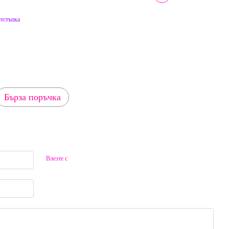
отстъпка
Бърза поръчка
Влезте с