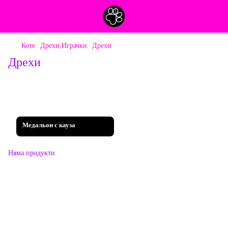
Коте
Дрехи,Играчки
Дрехи
Дрехи
Медальон с кауза
Няма продукти