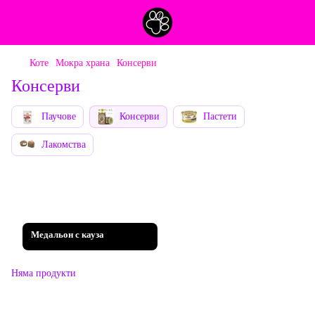
Коте
Мокра храна
Консерви
Консерви
Паучове
Консерви
Пастети
Лакомства
Медальон с кауза
Няма продукти