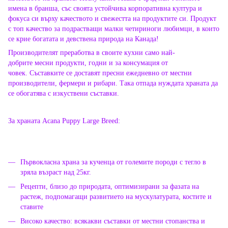
имена в бранша, със своята устойчива корпоративна култура и
фокуса си върху качеството и свежестта на продуктите си. Продукт
с топ качество за подрастващи малки четириноги любимци, в които
се крие богатата и девствена природа на Канада!
Производителят преработва в своите кухни само най-
добрите месни продукти, годни и за консумация от
човек. Съставките се доставят пресни ежедневно от местни
производители, фермери и рибари. Така отпада нуждата храната да
се обогатява с изкуствени съставки.
За храната Acana Puppy Large Breed:
Първокласна храна за кученца от големите породи с тегло в
зряла възраст над 25кг.
Рецепти, близо до природата, оптимизирани за фазата на
растеж, подпомагащи развитието на мускулатурата, костите и
ставите
Високо качество: всякакви съставки от местни стопанства и