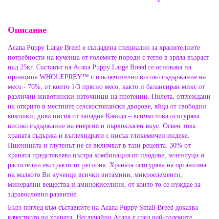
Описание
Acana Puppy Large Breed е създадена специално за хранителните
потребности на кученца от големите породи с тегло в зряла възраст
над 25кг. Съставът на Acana Puppy Large Breed се основава на
принципа WHOLEPREY™ с изключително високо съдържание на
месо - 70%, от които 1/3 прясно месо, както и балансиран микс от
различни животински източници на протеини. Пилета, отглеждани
на открито в местните селскостопански дворове, яйца от свободни
кокошки, дива писия от западна Канада – всичко това осигурява
високо съдържание на енергия и първокласен вкус. Освен това
храната съдържа и въглехидрати с нисък гликемичен индекс.
Пшеницата и глутенът не се включват в тази рецепта. 30% от
храната представлява пъстра комбинация от плодове, зеленчуци и
растителни екстракти от региона. Храната осигурява на организма
на малкото Ви кученце всички витамини, микроелементи,
минерални вещества и аминокиселини, от които то се нуждае за
здравословно развитие.
Бърз поглед към съставките на Acana Puppy Small Breed доказва
качеството на храната. Неслучайно Acana е сред най-големите