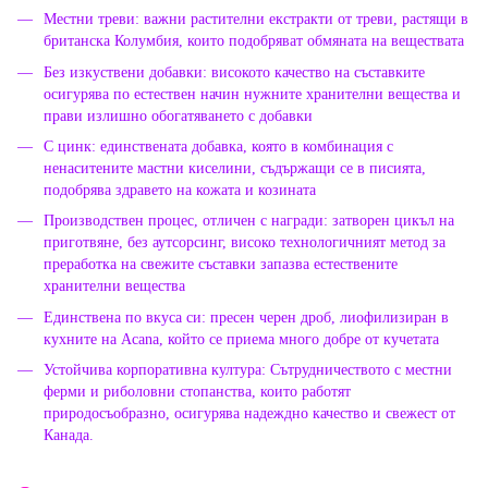
Местни треви: важни растителни екстракти от треви, растящи в
британска Колумбия, които подобряват обмяната на веществата
Без изкуствени добавки: високото качество на съставките
осигурява по естествен начин нужните хранителни вещества и
прави излишно обогатяването с добавки
С цинк: единствената добавка, която в комбинация с
ненаситените мастни киселини, съдържащи се в писията,
подобрява здравето на кожата и козината
Производствен процес, отличен с награди: затворен цикъл на
приготвяне, без аутсорсинг, високо технологичният метод за
преработка на свежите съставки запазва естествените
хранителни вещества
Единствена по вкуса си: пресен черен дроб, лиофилизиран в
кухните на Acana, който се приема много добре от кучетата
Устойчива корпоративна култура: Сътрудничеството с местни
ферми и риболовни стопанства, които работят
природосъобразно, осигурява надеждно качество и свежест от
Канада.