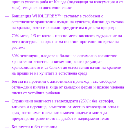
прясно уловена риба от Канада (подходящи за консумация и от
хора), ежедневно доставяни свежи
Концепция WHOLEPREY™: съставът е съобразен с
естествените хранителни нужди на кучетата, близки до състава
на храната, която са ловили предците им в дивата природа
70% месо, 1/3 от което - прясно месо: високото съдържание на
месо осигурява на организма полезни протеини по време на
растежа
30% зеленчуци, плодове и билки: за оптимално количество
хранителни вещества и витамини, които регулират
храносмилането и са близки до естествения начин на хранене
на предците на кучетата в естествена среда
Богата на протеини с животински произход : със свободно
отглеждани пилета и яйца от канадски ферми и прясно уловена
писия от устойчив риболов
Ограничени количества въглехидрати (25%): без картофи,
тапиока и царевица, заместени от местно отглеждани леща и
грах, които имат нисък гликемичен индекс и могат да
предотвратят развитието на диабет и наднормено тегло
Без глутен и без пшеница