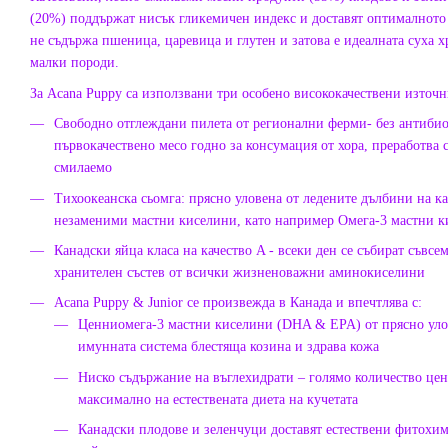
(20%) поддържат нисък гликемичен индекс и доставят оптималното 
не съдържа пшеница, царевица и глутен и затова е идеалната суха х
малки породи.
За Acana Puppy са използвани три особено висококачествени източн
Свободно отглеждани пилета от регионални ферми- без антиби
първокачествено месо годно за консумация от хора, преработва 
смилаемо
Тихоокеанска сьомга: прясно уловена от ледените дълбини на к
незаменими мастни киселини, като например Омега-3 мастни 
Канадски яйца класа на качество A - всеки ден се събират съвс
хранителен състев от всички жизненоважни аминокиселини
Acana Puppy & Junior се произвежда в Канада и впечтлява с:
Ценниомега-3 мастни киселини (DHA & EPA) от прясно улов
имунната система блестяща козина и здрава кожа
Ниско съдържание на въглехидрати – голямо количество цен
максимално на естествената диета на кучетата
Канадски плодове и зеленчуци доставят естествени фитох