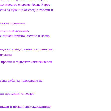
количество енергия. Acana Puppy
рана за кученца от средно големи и
ика на протеини:
отици или хормони,
се винаги прясно, вкусно и лесно
анадските води, важен източник на
киселини
ем пресни и съдържат изключителен
ена риба, за подсилване на
ни протеини, отговаря
имикали и имащи антиоксидативно