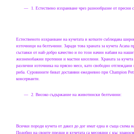
1. Естествено изхранване чрез разнообразие от пресни 
Естественото изхранване на кучетата и котките съблюдава широ
източници на белтъчини. Заради това храната за кучета Acana п
съставки от най-добро качество и по този начин набавя на наш
жизненобажни протеини и мастни киселини. Храната за кучета
различни източника на прясно месо, като свободно отглеждани 
риба. Суровините биват доставяни ежедневно при Champion Petf
консерванти.
2. Високо съдържание на животински белтъчини:
Всички породи кучета от дакел до дог имат една и съща схема 
Подобно на своите предци и кучетата са месоядни с къс хранос