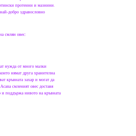
вотински протеини и мазнини.
 най-добро здравословно
на смлян овес:
мат нужда от много малки
които нямат друга хранителна
ват кръвната захар и могат да
 Acana смленият овес доставя
о и поддържа нивото на кръвната