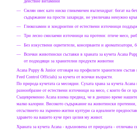
действие витамини
Смлян овес като ниско гликемичен въглехидрат: богат на бет
съдържание на прости захариди, не увеличава ненужно кръв
Глюкозамин и хондроитин от естествени източници поддърж
Три лесно смилаеми източници на протеин: птиче месо, риб
Без изкуствени оцветители, консерванти и ароматизатори, 
Всички животински съставки в храната за кучета Acana Pup
от подходящи за хранителни продукти животни
Acana Puppy & Junior отговаря на профилите хранителен състав 
Feed Control Officials) за кучета от всички възрасти.
По природа кучетата са месоядни. Сухата храна за кучета Acana
разнообразие от естествени източници на месо, с които би се хр
Същевременно Acana взима предвид, че в днешно време нашите 
малко калории. Високото съдържание на животински протеини,
отсъствието на зърнено-житни култури са идеалните предпостав
здравето на вашето куче през целия му живот.
Храната за кучета Acana - вдъхновена от природата - отличава с