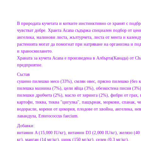
В природата кучетата и котките инстинктивно се хранят с подбра
чувстват добре. Хранта Acana съдържа специален подбор от цен
ангелика, малинови листа, жълтурчета, листа от мента и календ
растенията могат да помогнат при натряване на организма и по
и храносмилането.
Храната за кучета Acana е произведена в Албърта(Канада) от Ch
предприятие.
Състав
сушено пилешко месо (33%), смлян овес, прясно пилешко (без к
пилешка мазнина (7%), цели яйца (3%), обезкостенa писия (3%
пилешки дробчета (2%), масло от херинга (2%), фибри от грах,
картофи, тиква, тиква "цигулка", пащърнак, моркови, спанак, 
водорасли, корени от цикория, плодове от хвойна, ангелика, нев
лавандула, Enterococcus faecium.
Добавки:
витамин A (15,000 IU/кг), витамин D3 (2,000 IU/кг), желязо (40 м
кг), манган (14 мг/кг), цинк (150 мг/кг), селен (0,3 мг/кг).