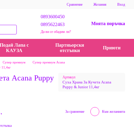
Сравнение
Желания
Вход
0893600450
Моята поръчка
0895622463
Да ви се обадим ли?
Подай Лапа с
Партньорски
Приюти
КАУЗА
отстъпки
Супер премиум
Супер премиум Acana
 11,4кг
ета Acana Puppy
Артикул
Суха Храна За Кучета Acana
Puppy & Junior 11,4кг
.
За сравнение
Към желанията
отстъпка