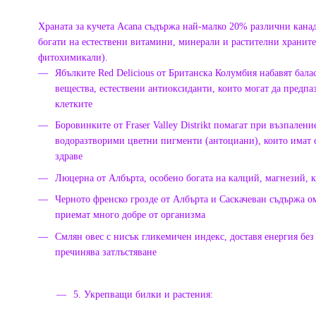
Храната за кучета Acana съдържа най-малко 20% различни канад
богати на естествени витамини, минерали и растителни храните
фитохимикали).
Ябълките Red Delicious от Британска Колумбия набавят бал
вещества, естествени антиоксиданти, които могат да предпа
клетките
Боровинките от Fraser Valley Distrikt помагат при възпален
водоразтворими цветни пигменти (антоциани), които имат 
здраве
Люцерна от Албърта, особено богата на калций, магнезий, 
Черното френско грозде от Албърта и Саскачеван съдържа ом
приемат много добре от организма
Смлян овес с нисък гликемичен индекс, доставя енергия без
пречинява затлъстяване
5. Укрепващи билки и растения: