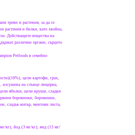
ни треви и растения, за да се
ни растения и билки, като хвойна,
ула. Действащите вещества на
ддържат различни органи, сърцето
ampion Petfoods в семейно
ости)(10%), цели картофи, грах,
), изсушенa на слънце люцерна,
 цели ябълки, цели круши, сладки
червени боровинки, боровинки,
ен, сладък копър, ментови листа,
г/кг), йод (3 мг/кг), мед (13 мг/