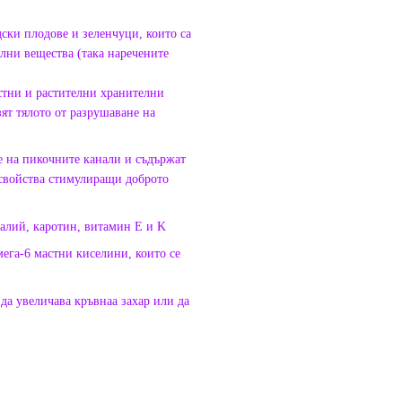
ски плодове и зеленчуци, които са
лни вещества (така наречените
астни и растителни хранителни
зят тялото от разрушаване на
ие на пикочните канали и съдържат
свойства стимулиращи доброто
калий, каротин, витамин E и K
ега-6 мастни киселини, които се
 да увеличава кръвнаа захар или да