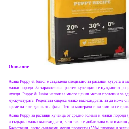
Описание
Acana Puppy & Junior е създадена специално за растящи кутрета и м
малки породи. За здравословен растеж кученцата се нуждаят от реце
нужди. Puppy & Junior използва много ценни месни протеини за зд
мускулатурата. Рецептата сдържа малко въглехидрати, за да може о
време на тази деликатна фаза. Ценни минерали и витамини се грижа
Acana Puppy за растящи кученца от средно големи и малки породи (о
и съдържа малко въглехидрати, като така се доближава максимално до
Качествени, лесно смилаеми месни продукти (55%) плодове и зелен