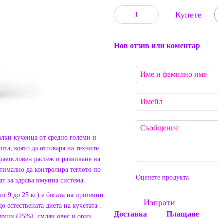
Купете
Нов отзив или коментар
алки кученца от средно големи и
пта, която да отговаря на техните
равословен растеж и развиване на
птимално да контролира теглото по
Оценете продукта
т за здрава имунна система.
т 9 до 25 кг) е богата на протеини
Изпрати
 естествената диета на кучетата .
Доставка
Плащане
чуци (25%), смлян овес и ориз