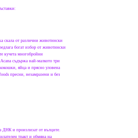
съставки:
ка скала от различни животински
редлага богат избор от животински
ите кучета многобройни
 Acana съдържа най-малкото три
кокошки, яйца и прясно уловена
oods пресни, незамразени и без
на ДНК и произлизат от вълците.
милателен тракт и обмяна на