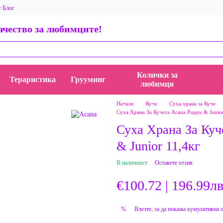
у Блог
 за магазина
Общи условия
Политика за поверителност
качество за любимците!
ети, истории и идеи
AppStore BauMauZoo iOS приложение
пички
Колички за
Тераристика
Грууминг
любимци
Начало
Куче
Суха храна за Куче
Суха Храна За Кучета Acana Puppy & Junior
Суха Храна За Куч
& Junior 11,4кг
В наличност
Оставете отзив
€100.72 | 196.99лв
Влезте
, за да покажа кумулативна 
%