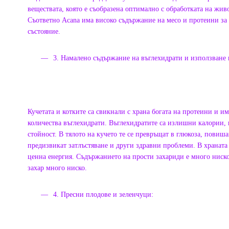
веществата, която е съобразена оптимално с обработката на жи
Съответно Acana има високо съдържание на месо и протеини за
състояние.
3. Намалено съдържание на въглехидрати и използване 
Кучетата и котките са свикнали с храна богата на протеини и и
количества въглехидрати. Въглехидратите са излишни калории, 
стойност. В тялото на кучето те се превръщат в глюкоза, повиша
предизвикат затлъстяване и други здравни проблеми. В храната
ценна енергия. Съдържанието на прости захариди е много ниск
захар много ниско.
4. Пресни плодове и зеленчуци: