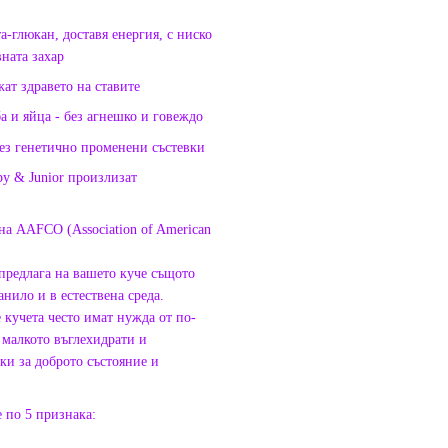
а-глюкан, доставя енергия, с ниско
ната захар
ат здравето на ставите
а и яйца - без агнешко и говеждо
без генетично променени състевки
py & Junior произлизат
на AAFCO (Association of American
 предлага на вашето куче същото
анило и в естествена среда.
кучета често имат нужда от по-
 малкото въглехидрати и
ки за доброто състояние и
е по 5 признака: