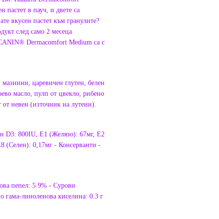
 пастет в пауч, и двете са
ате вкусен пастет към гранулите?
дукт след само 2 месеца
L CANIN® Dermacomfort Medium са с
 мазнини, царевичен глутен, белен
ево масло, пулп от цвекло, рибено
т от невен (източник на лутеин).
 D3: 800IU, E1 (Желязо): 67мг, E2
E8 (Селен): 0,17мг - Консерванти -
ова пепел: 5.9% - Сурови
о гама-линоленова киселина: 0.3 г