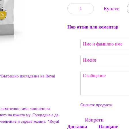
Купете
Нов отзив или коментар
 *Вътрешно изследване на Royal
Оценете продукта
ключително гама-линоленова
то на кожата му. Създадена е да
Изпрати
лноценна и здрава козина. *Royal
Доставка
Плащане