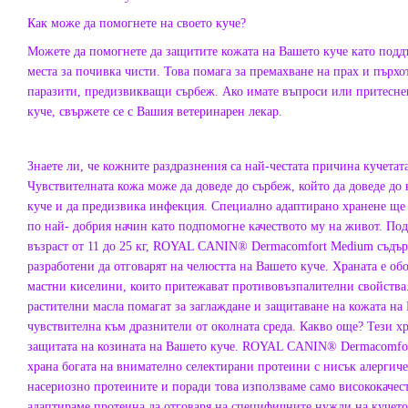
Как може да помогнете на своето куче?
Можете да помогнете да защитите кожата на Вашето куче като подд
места за почивка чисти. Това помага за премахване на прах и пърхо
паразити, предизвикващи сърбеж. Ако имате въпроси или притесне
куче, свържете се с Вашия ветеринарен лекар.
Знаете ли, че кожните раздразнения са най-честата причина кучетат
Чувствителната кожа може да доведе до сърбеж, който да доведе до
куче и да предизвика инфекция. Специално адаптирано хранене ще
по най- добрия начин като подпомогне качеството му на живот. Подх
възраст от 11 до 25 кг, ROYAL CANIN® Dermacomfort Medium съдър
разработени да отговарят на челюстта на Вашето куче. Храната е обо
мастни киселини, които притежават противовъзпалителни свойства.
растителни масла помагат за заглаждане и защитаване на кожата на
чувствителна към дразнители от околната среда. Какво още? Тези 
защитата на козината на Вашето куче. ROYAL CANIN® Dermacomfor
храна богата на внимателно селектирани протеини с нисък алерги
насериозно протеините и поради това използваме само висококачес
адаптираме протеина да отговаря на специфичните нужди на кучет