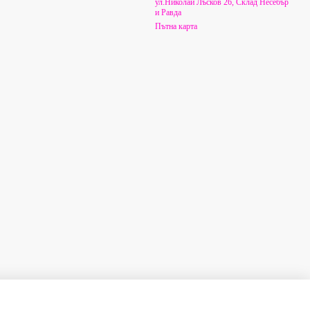
ул.Николай Лъсков 26, Склад Несебър
и Равда
Пътна карта