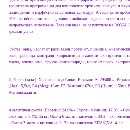
хранителна програма има два компонента: хрупкави гранули и вкусен
пълноценни и перфектно се допълват един друг. А защо да не пробв
91% от собствениците на домашни любимци са доволни от този про
непрекъснато използване. Това означава, че резултатите на ROYA
доказан успех.
Състав: ориз, изолат от растителен протеин*, пшеница, животински
овес, царевица, минерали, хидролизирани животински протеини, со
масло, ленено семе, фрукто-олигозахариди, масло от пореч, екстрак
Добавки (за кг): Хранителни добавки: Витамин A: 29500IU, Витамин
(Йод): 5,5мг, E4 (Мед): 13мг, E5 (Манган): 67мг, E6 (Цинк): 150мг, 
Антиоксиданти.
Аналитичен състав: Протеин: 24.0% - Сурови мазнини: 17.0% - Сур
влакнини: 1.4%. За кг: Омега 6 мастни киселини: 34.2 г включителн
- Омега 3 мастни киселини: 11.3 г включително ЕПА/ДХА: 4.1 г