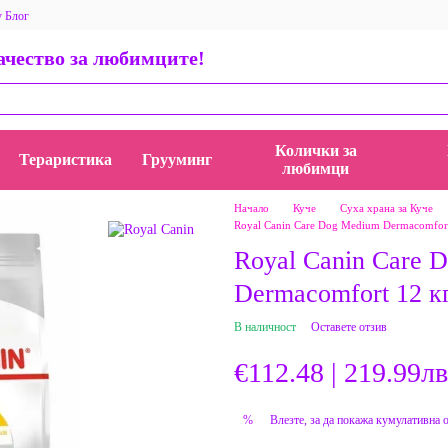
у Блог
 за магазина
Общи условия
Политика за поверителност
качество за любимците!
ети, истории и идеи
AppStore BauMauZoo iOS приложение
пички
Колички за
Тераристика
Грууминг
любимци
Начало
Куче
Суха храна за Куче
Royal Canin Care Dog Medium Dermacomfort
Royal Canin Care 
Dermacomfort 12 к
В наличност
Оставете отзив
€112.48 | 219.99лв
Влезте
, за да покажа кумулативна 
%