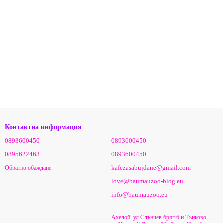
Контактна информация
0893600450
0893600450
0895622463
0893600450
kafezasabujdane@gmail.com
Обратно обаждане
love@baumauzoo-blog.eu
info@baumauzoo.eu
Ахелой, ул.Слънчев бряг 6 и Тънково,