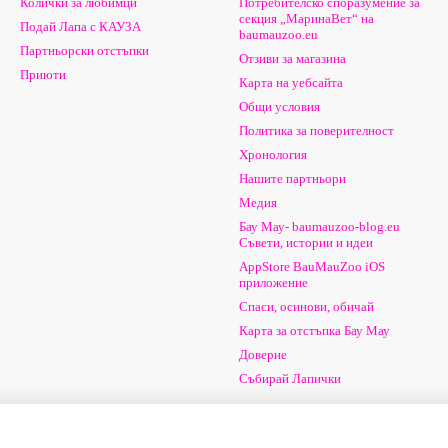
Колички за любимци
Потребителско споразумение за
секция „МаринаВет“ на
Подай Лапа с КАУЗА
baumauzoo.eu
Партньорски отстъпки
Отзиви за магазина
Приюти
Карта на уебсайта
Общи условия
Политика за поверителност
Хронология
Нашите партньори
Медия
Бау Мау- baumauzoo-blog.eu
Съвети, истории и идеи
AppStore BauMauZoo iOS
приложение
Спаси, осинови, обичай
Карта за отстъпка Бау Мау
Доверие
Събирай Лапички
Ние сме в социалните мрежи