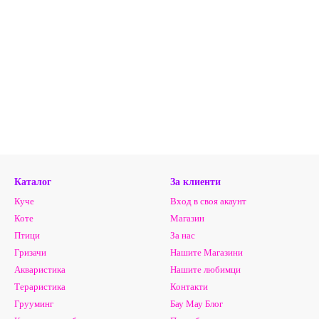
Каталог
За клиенти
Куче
Вход в своя акаунт
Коте
Магазин
Птици
За нас
Гризачи
Нашите Магазини
Акваристика
Нашите любимци
Тераристика
Контакти
Грууминг
Бау Мау Блог