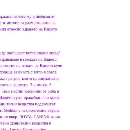
ържате леглото му и любимите
т, и местата за размножаване на
ния относно здравето на Вашето
а да посещават ветеринарен лекар?
 нараняване на кожата на Вашето
 помогне на кожата на Вашето куче
одяща за кучета с тегло в зряла
жа гранули, които са внимателно
гатена на омега- 3 и омега- 6
 Тези мастни киселини от риба и
 Вашето куче, правейки я по-малко
хранителни вещества подпомагат
t Medium е изключително вкусна
чен отговор. ROYAL CANIN® взема
твени хранителни вещества и
о Ви. Нашата Dermacomfort