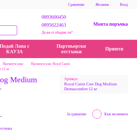
Сравнение
Желания
Вход
0893600450
Моята поръчка
0895622463
Да ви се обадим ли?
Подай Лапа с
Партньорски
Приюти
КАУЗА
отстъпки
Премиум клас
Премиум клас Royal Canin
 12 кг
Dog Medium
Артикул
Royal Canin Care Dog Medium
г
Dermacomfort 12 кг
.
За сравнение
Към желанията
отстъпка