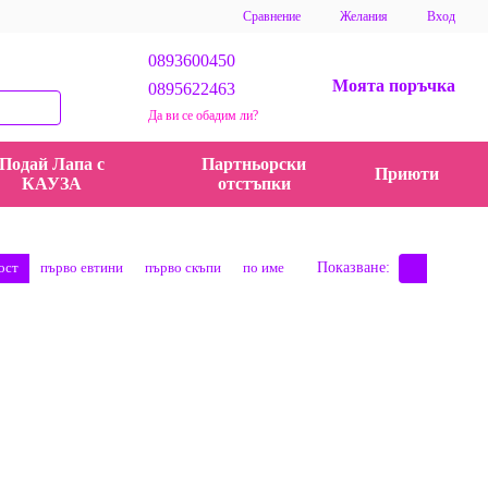
Сравнение
Желания
Вход
0893600450
Моята поръчка
0895622463
Да ви се обадим ли?
Подай Лапа с
Партньорски
Приюти
КАУЗА
отстъпки
ост
първо евтини
първо скъпи
по име
Показване: