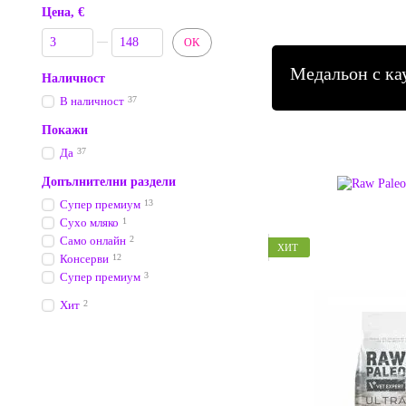
Цена, €
От Цена, €
До Цена, €
OK
Медальон с ка
Наличност
В наличност
37
Покажи
Да
37
Допълнителни раздели
Супер премиум
13
Сухо мляко
1
Само онлайн
2
ХИТ
Консерви
12
Супер премиум
3
Хит
2