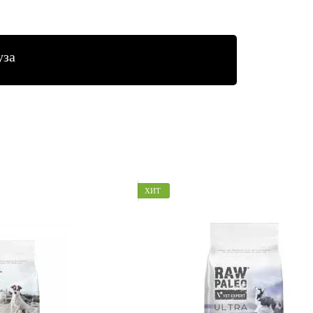
уза
ХИТ