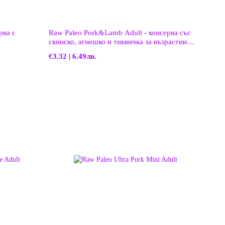
рва с
Raw Paleo Pork&Lamb Adult - консерва със
свинско, агнешко и тиквичка за възрастни
кучета
€3.32 | 6.49лв.