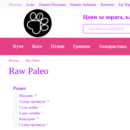
Премини към основното съдържание
Магазин
За нас
Нашите Магазини
Нашите любимци
Контакти
Бау Ма
Потребителско споразумение за секция „МаринаВет“ на baumauzoo.eu
Отзиви
Цени за хората, 
Хронология
Нашите партньори
Медия
Бау Мау- baumauzoo-blog.eu Съв
Спаси, осинови, обичай
Карта за отстъпка Бау Мау
Доверие
Събирай Ла
Куче
Коте
Птици
Гризачи
Акваристика
Начало
Raw Paleo
Raw Paleo
Раздел
Магазин
29
Супер премиум
18
Сухо мляко
1
Само онлайн
2
Консерви
15
Супер премиум
3