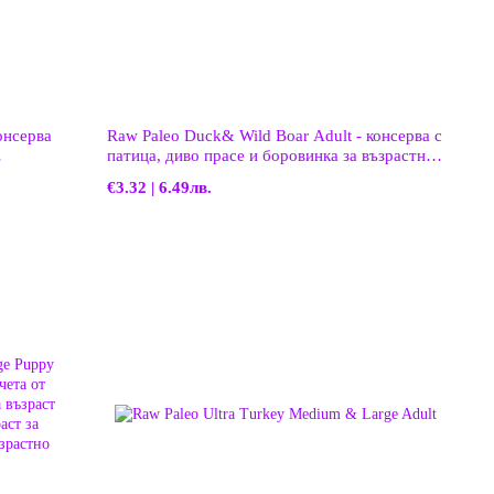
онсерва
Raw Paleo Duck& Wild Boar Adult - консерва с
патица, диво прасе и боровинка за възрастни
кучета
€3.32 | 6.49лв.