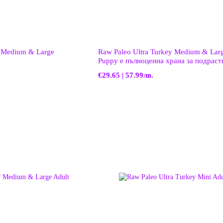
y Medium & Large
Raw Paleo Ultra Turkey Medium & Large
Puppy е пълноценна храна за подрастващи
кучета от средни и големи породи (на
€29.65 | 57.99лв.
месечна възраст за средни породи ил
месечна възраст за големи породи) с 
над 8 кг като възрастно куче. Това е
хипоалергенна