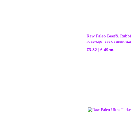
Raw Paleo Beef& Rabbit
говеждо, заек тиквичка
подрастващи кучета
€3.32 | 6.49лв.