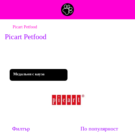
Picart Petfood
Picart Petfood
Медальон с кауза
Филтър
По популярност