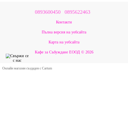
0893600450
0895622463
Контакти
Пълна версия на уебсайта
Карта на уебсайта
Кафе за Събуждане ЕООД © 2026
Онлайн магазин създаден с Cartum
Google Оценки ★ 5.0
Какво казват нашите
приятели за Бау Мау