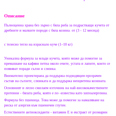
Описание
Пълноценна храна без зърно с бяла риба за подрастващи кучета от
дребните и малките породи с бяла козина. от (3 - 12 месеца)
с телесно тегло на израснало куче (1–10 кг)
Уникална формула за млади кучета, която може да помогне за
премахване на кафяви петна около очите, устата и лапите, които се
появяват поради сълзи и слюнка.
Внимателно проектирана да поддържа подходящия прозрачен
състав на сълзите, слюнката и да поддържа неоцветена козината.
Основният и лесно смилаем източник на най-висококачествените
протеини - бялата риба, която е по -известна като хипоалергенна.
Формула без пшеница. Това може да помогне за намаляване на
риска от алергия към пшеничен глутен.
Естествените антиоксиданти - витамин Е и екстракт от розмарин