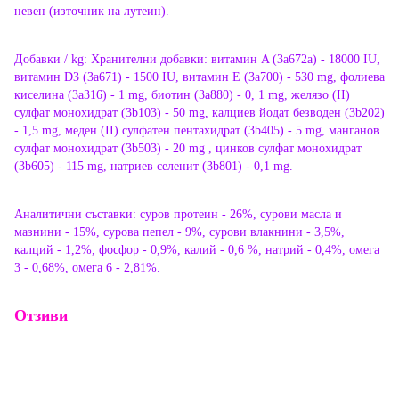
невен (източник на лутеин).
Добавки / kg: Хранителни добавки: витамин A (3a672a) - 18000 IU,
витамин D3 (3a671) - 1500 IU, витамин E (3a700) - 530 mg, фолиева
киселина (3a316) - 1 mg, биотин (3a880) - 0, 1 mg, желязо (II)
сулфат монохидрат (3b103) - 50 mg, калциев йодат безводен (3b202)
- 1,5 mg, меден (II) сулфатен пентахидрат (3b405) - 5 mg, манганов
сулфат монохидрат (3b503) - 20 mg , цинков сулфат монохидрат
(3b605) - 115 mg, натриев селенит (3b801) - 0,1 mg.
Аналитични съставки: суров протеин - 26%, сурови масла и
мазнини - 15%, сурова пепел - 9%, сурови влакнини - 3,5%,
калций - 1,2%, фосфор - 0,9%, калий - 0,6 %, натрий - 0,4%, омега
3 - 0,68%, омега 6 - 2,81%.
Отзиви