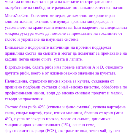
могат да помогнат за защита на клетките от отрицателното
въздействие на свободните радикали по напълно естествен начин.
MicroZeoGen: Естествен минерал, динамично микронизиран
клиноптилолит, активно стимулира чревната микрофлора и
усвояването на хранителни вещества. Благодарение на специалната
микроструктура може да помогне за премахване на токсините от
тялото и укрепване на имунната система.
Внимателно подбраните източници на протеин поддържат
правилния състав на сълзите и могат да помогнат за премахване на
кафяви петна около очите, устата и лапите.
В допълнение, бялата риба има повече витамин А и D, отколкото
другите риби, което е от жизненоважно значение за кучетата.
Пълноценна, страхотно вкусна храна за кучета, създадена от
прецизно подбрани съставки с най -високо качество, обработена по
професионален начин, води до високо смилаем продукт и малки,
твърди изпражнения.
Състав: бяла риба 42% (сушена и фино смляна), сушена картофена
каша, сладък картоф, грах, птичи мазнини, брашно от крил (мин.
4%), пулпа от захарно цвекло, масло от сьомга, динамичен
микронизиран клиноптилолит (1%), ленено семе,
фруктоолигозахариди (FOS), екстракт от юка, зелен чай, сушен