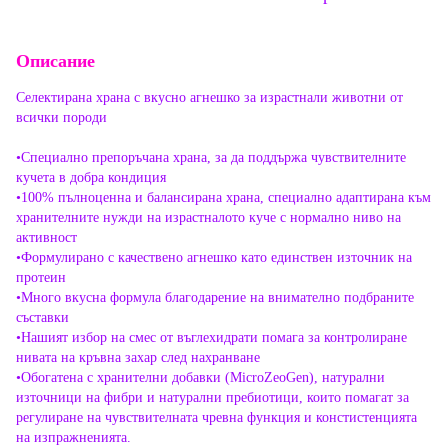
Описание
Селектирана храна с вкусно агнешко за израстнали животни от
всички породи
•Специално препоръчана храна, за да поддържа чувствителните
кучета в добра кондиция
•100% пълноценна и балансирана храна, специално адаптирана към
хранителните нужди на израстналото куче с нормално ниво на
активност
•Формулирано с качествено агнешко като единствен източник на
протеин
•Много вкусна формула благодарение на внимателно подбраните
съставки
•Нашият избор на смес от въглехидрати помага за контролиране
нивата на кръвна захар след нахранване
•Обогатена с хранителни добавки (MicroZeoGen), натурални
източници на фибри и натурални пребиотици, които помагат за
регулиране на чувствителната чревна функция и констистенцията
на изпражненията.