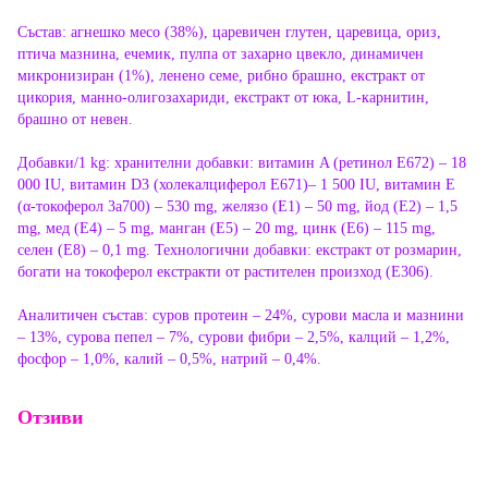
Състав: агнешко месо (38%), царевичен глутен, царевица, ориз,
птича мазнина, ечемик, пулпа от захарно цвекло, динамичен
микронизиран (1%), ленено семе, рибно брашно, екстракт от
цикория, манно-олигозахариди, екстракт от юка, L-карнитин,
брашно от невен.
Добавки/1 kg: хранителни добавки: витамин A (ретинол E672) – 18
000 IU, витамин D3 (холекалциферол E671)– 1 500 IU, витамин E
(α-токоферол 3a700) – 530 mg, желязо (E1) – 50 mg, йод (E2) – 1,5
mg, мед (E4) – 5 mg, манган (E5) – 20 mg, цинк (E6) – 115 mg,
селен (E8) – 0,1 mg. Технологични добавки: екстракт от розмарин,
богати на токоферол екстракти от растителен произход (E306).
Аналитичен състав: суров протеин – 24%, сурови масла и мазнини
– 13%, сурова пепел – 7%, сурови фибри – 2,5%, калций – 1,2%,
фосфор – 1,0%, калий – 0,5%, натрий – 0,4%.
Отзиви