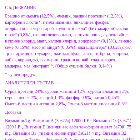
СЪДЪРЖАНИЕ
Брашно от сьомга (12,5%), ечемик, заешки протеин* (12,5%),
картофени люспи*, птича мазнина, дикалциев фосфат,
хидролизиран черен дроб, пулп от цвекло* (без захар), ябълково
пюре* (0,8%), слънчогледово олио, рапично олио , сушено яйце,
натриев хлорид, мая*, калиев хлорид, водорасли* (0,15%), ленено
семе (0,15%), месо от миди* (0,05%), юка шидигера* (0,02%), бял
трън, артишок, глухарче, джинджифил , листа от бреза, коприва,
лайка, кориандър, розмарин, градински чай, сладък корен,
мащерка, мая (екстракт)*, (Общо сушени билки: 0,14%)
* сушен продукт
АНАЛИТИЧЕН СЪСТАВ
Суров протеин 24%, сурови мазнини 12%, сурови влакнини 3%,
сурова пепел 7%, калций 1,3%, фосфор 0,9%, натрий 0,45%,
Омега-6 мастни киселини 2,8%, Омега-3 мастни киселини 0,3%
Добавки
Витамини/kg: Витамин A (3a672a) 12000 I.E., Витамин D3 (3a671)
1200 I.E., Витамин E (всички rac алфа токоферил ацетат 3a700) 75
mg, Витамин B1 (тиамин мононитрат 3a821) 4 mg, Витамин B2
(рибофлавин) 6 mg , Витамин В6 (пиридоксин хидрохлорид 3a831)