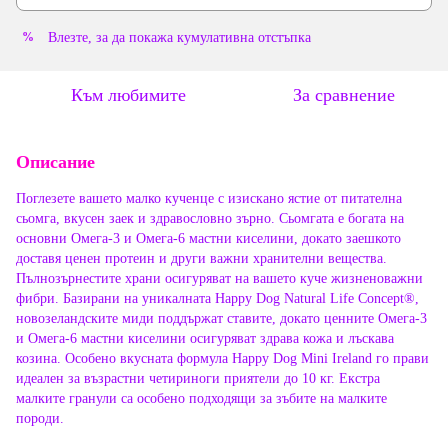
Влезте
, за да покажа кумулативна отстъпка
%
Към любимите
За сравнение
Описание
Поглезете вашето малко кученце с изискано ястие от питателна
сьомга, вкусен заек и здравословно зърно. Сьомгата е богата на
основни Омега-3 и Омега-6 мастни киселини, докато заешкото
доставя ценен протеин и други важни хранителни вещества.
Пълнозърнестите храни осигуряват на вашето куче жизненоважни
фибри. Базирани на уникалната Happy Dog Natural Life Concept®,
новозеландските миди поддържат ставите, докато ценните Омега-3
и Омега-6 мастни киселини осигуряват здрава кожа и лъскава
козина. Особено вкусната формула Happy Dog Mini Ireland го прави
идеален за възрастни четириноги приятели до 10 кг. Екстра
малките гранули са особено подходящи за зъбите на малките
породи.