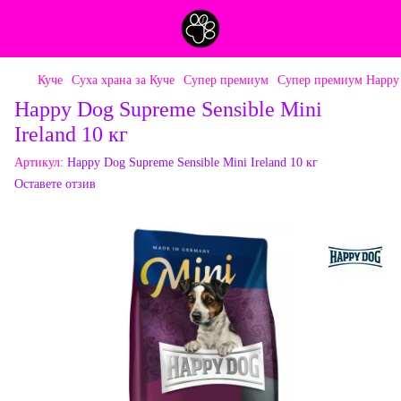
Куче
Суха храна за Куче
Супер премиум
Супер премиум Happy
Happy Dog Supreme Sensible Mini
Ireland 10 кг
Артикул:
Happy Dog Supreme Sensible Mini Ireland 10 кг
Оставете отзив