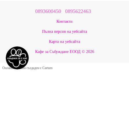
0893600450
0895622463
Контакти
Пълна версия на уебсайта
Карта на уебсайта
Кафе за Събуждане ЕООД © 2026
Онлайн магазин създаден с Cartum
Google Оценки ★ 5.0
Какво казват нашите
приятели за Бау Мау