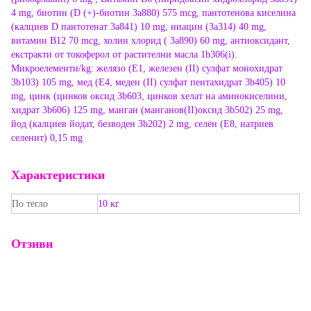
4 mg, биотин (D (+)-биотин 3a880) 575 mcg, пантотенова киселина
(калциев D пантотенат 3a841) 10 mg, ниацин (3a314) 40 mg,
витамин B12 70 mcg, холин хлорид ( 3a890) 60 mg, антиоксидант,
екстракти от токоферол от растителни масла 1b306(i).
Микроелементи/kg: желязо (E1, железен (II) сулфат монохидрат
3b103) 105 mg, мед (E4, меден (II) сулфат пентахидрат 3b405) 10
mg, цинк (цинков оксид 3b603, цинков хелат на аминокиселини,
хидрат 3b606) 125 mg, манган (манганов(II)оксид 3b502) 25 mg,
йод (калциев йодат, безводен 3b202) 2 mg, селен (E8, натриев
селенит) 0,15 mg
Характеристики
По тегло
10 кг
Отзиви