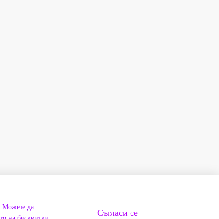
. Можете да
Съгласи се
ето на бисквитки.