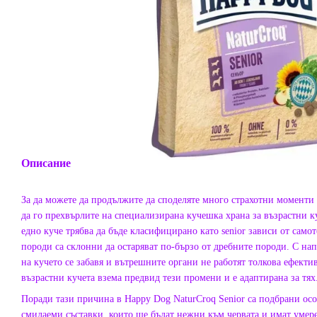
Описание
За да можете да продължите да споделяте много страхотни моменти 
да го прехвърлите на специализирана кучешка храна за възрастни ку
едно куче трябва да бъде класифицирано като senior зависи от самот
породи са склонни да остаряват по-бързо от дребните породи. С на
на кучето се забавя и вътрешните органи не работят толкова ефектив
възрастни кучета взема предвид тези промени и е адаптирана за тях
Поради тази причина в Happy Dog NaturCroq Senior са подбрани осо
смилаеми съставки, които ще бъдат нежни към червата и имат умер