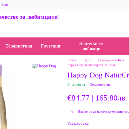
у Блог
 за магазина
Общи условия
Политика за поверителност
качество за любимците!
ети, истории и идеи
AppStore BauMauZoo iOS приложение
пички
Колички за
Тераристика
Грууминг
любимци
Начало
Куче
Суха храна за Куче
Happy Dog NaturCroq Senior 15 кг
Happy Dog NaturCro
В наличност
Оставете отзив
€84.77 | 165.80лв.
Влезте
, за да покажа кумулативна 
%
Разфасовка