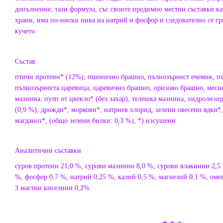
допълнение, тази формула, със своите предимно местни съставки к
храни, има по-ниски нива на натрий и фосфор и следователно се г
кучето.
Състав
птичи протеин* (12%), пшенично брашно, пълнозърнест ечемик, п
пълнозърнеста царевица, царевично брашно, оризово брашно, месн
мазнина, пулп от цвекло* (без захар), телешка мазнина, хидролизи
(0,9 %), дрожди*, моркови*, натриев хлорид, зелени овесени ядки*,
магданоз*, (общо зелени билки: 0,3 %); *) изсушени
Аналитични съставки
суров протеин 21,0 %, сурови мазнини 8,0 %, сурови влакнини 2,5 
%, фосфор 0,7 %, натрий 0,25 %, калий 0,5 %, магнезий 0,1 %, оме
3 мастни киселини 0,2%