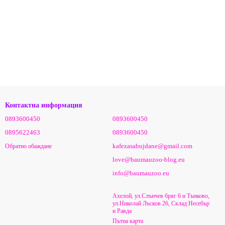
Контактна информация
0893600450
0893600450
0895622463
0893600450
kafezasabujdane@gmail.com
Обратно обаждане
love@baumauzoo-blog.eu
info@baumauzoo.eu
Ахелой, ул.Слънчев бряг 6 и Тънково,
ул.Николай Лъсков 26, Склад Несебър
и Равда
Пътна карта