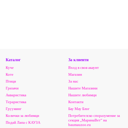
Каталог
За клиенти
Куче
Вход в своя акаунт
Коте
Магазин
Птици
За нас
Гризачи
Нашите Магазини
Акваристика
Нашите любимци
Тераристика
Контакти
Грууминг
Бау Мау Блог
Колички за любимци
Потребителско споразумение за
секция „МаринаВет“ на
Подай Лапа с КАУЗА
baumauzoo.eu