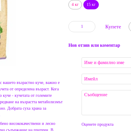
4 кг
15 кг
Купете
Нов отзив или коментар
с вашето възрастно куче, важно е
чета от определена възраст. Кога
о куче - кучетата от големите
предване на възрастта метаболизмът
но. Добрата суха храна за
.
бено висококачествени и лесно
Оценете продукта
ено съдържание на протеин. В