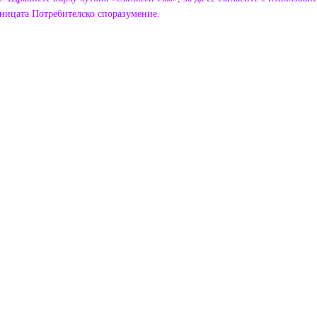
аницата
Потребителско споразумение
.
Google Оценки ★ 5.0
азват нашите приятели за
★★★★★
G
АХЕЛОЙ
"Най-добрият зоомагазин в региона.
Страхотно отношение към животните
и богат избор на аксесоари и лечебни
храни."