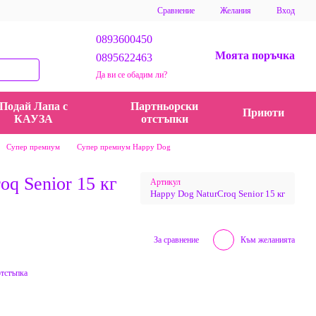
Сравнение
Желания
Вход
0893600450
Моята поръчка
0895622463
Да ви се обадим ли?
Подай Лапа с
Партньорски
Приюти
КАУЗА
отстъпки
Супер премиум
Супер премиум Happy Dog
q Senior 15 кг
Артикул
Happy Dog NaturCroq Senior 15 кг
За сравнение
Към желанията
отстъпка