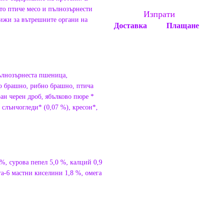
ато птиче месо и пълнозърнести
Изпрати
рижи за вътрешните органи на
Доставка
Плащане
ълнозърнеста пшеница,
о брашно, рибно брашно, птича
ран черен дроб, ябълково пюре *
 слънчогледи* (0,07 %), кресон*,
%, сурова пепел 5,0 %, калций 0,9
га-6 мастни киселини 1,8 %, омега