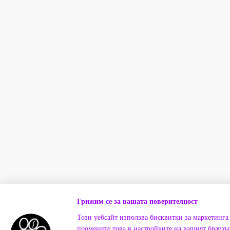
Грижим се за вашата поверителност
Този уебсайт използва бисквитки за маркетинга 
промените това в настройките на вашият браузър