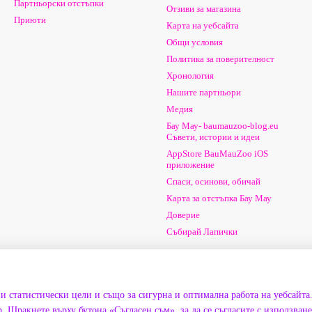
Партньорски отстъпки
Отзиви за магазина
Приюти
Карта на уебсайта
Общи условия
Политика за поверителност
Хронология
Нашите партньори
Медия
Бау Мау- baumauzoo-blog.eu
Съвети, истории и идеи
AppStore BauMauZoo iOS
приложение
Спаси, осинови, обичай
Карта за отстъпка Бау Мау
Доверие
Събирай Лапички
Ние сме в социалните мрежи
и статистически цели и също за сигурна и оптимална работа на уебсайта
. Щракнете върху бутона «Съгласен съм», за да се съгласите с използван