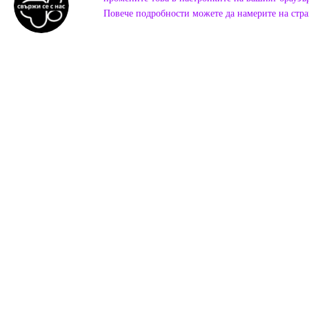
Повече подробности можете да намерите на стр
Онлайн магазин създаден с Cartum
Какво к
G
ТЪНКОВО
"Много любезно обслужване и винаги
пресни храни. Тънково имаше нужда от
такъв магазин, професионалисти!"