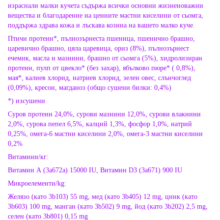
израснали малки кучета съдържа всички основни жизненоважни
вещества и благодарение на ценните мастни киселини от сьомга,
поддържа здрава кожа и лъскава козина на вашето малко куче.
Птичи протеин*, пълнозърнеста пшеница, пшенично брашно,
царевично брашно, цяла царевица, ориз (8%), пълнозърнест
ечемик, масла и мазнини, брашно от сьомга (5%), хидролизиран
протеин, пулп от цвекло* (без захар), ябълково пюре* ( 0,8%),
мая*, калиев хлорид, натриев хлорид, зелен овес, слънчоглед
(0,09%), кресон, магданоз (общо сушени билки: 0,4%)
*) изсушени
Суров протеин 24,0%, сурови мазнини 12,0%, сурови влакнини
2,0%, сурова пепел 6,5%, калций 1,3%, фосфор 1,0%, натрий
0,25%, омега-6 мастни киселини 2,0%, омега-3 мастни киселини
0,2%
Витамини/кг:
Витамин А (3a672a) 15000 IU, Витамин D3 (3a671) 900 IU
Микроелементи/kg:
Желязо (като 3b103) 55 mg, мед (като 3b405) 12 mg, цинк (като
3b603) 100 mg, манган (като 3b502) 9 mg, йод (като 3b202) 2,5 mg,
селен (като 3b801) 0,15 mg