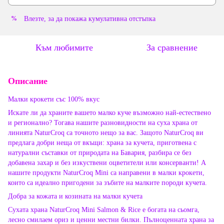
Влезте
, за да покажа кумулативна отстъпка
%
Към любимите
За сравнение
Описание
Малки крокети със 100% вкус
Искате ли да храните вашето малко куче възможно най-естествено
и регионално? Тогава нашите разновидности на суха храна от
линията NaturCroq са точното нещо за вас. Защото NaturCroq ви
предлага добри неща от вкъщи: храна за кучета, приготвена с
натурални съставки от природата на Бавария, разбира се без
добавена захар и без изкуствени оцветители или консерванти! А
нашите продукти NaturCroq Mini са направени в малки крокети,
които са идеално пригодени за зъбите на малките породи кучета.
Добра за кожата и козината на малки кучета
Сухата храна NaturCroq Mini Salmon & Rice е богата на сьомга,
лесно смилаем ориз и ценни местни билки. Пълноценната храна за