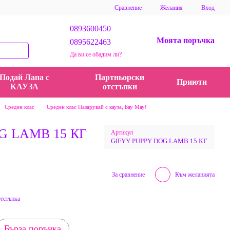
Сравнение
Желания
Вход
0893600450
Моята поръчка
0895622463
Да ви се обадим ли?
Подай Лапа с
Партньорски
Приюти
КАУЗА
отстъпки
Среден клас
Среден клас Пазарувай с кауза, Бау Мау!
G LAMB 15 КГ
Артикул
GIFYY PUPPY DOG LAMB 15 КГ
За сравнение
Към желанията
отстъпка
Бърза поръчка