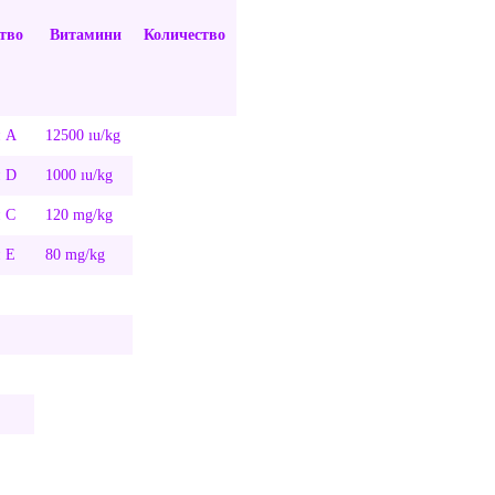
тво
Витамини
Количество
н A
12500 ıu/kg
 D
1000 ıu/kg
 C
120 mg/kg
 E
80 mg/kg