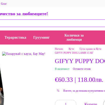
у Блог
 за магазина
Общи условия
Политика за поверителност
качество за любимците!
ети, истории и идеи
AppStore BauMauZoo iOS приложение
пички
Колички за
Тераристика
Грууминг
любимци
Начало
Куче
Суха храна за Куче
GIFYY PUPPY DOG LAMB 15 КГ
GIFYY PUPPY DO
В наличност
Оставете отзив
€60.33 | 118.00лв.
Влезте
, за да покажа кумулативна 
%
Купете