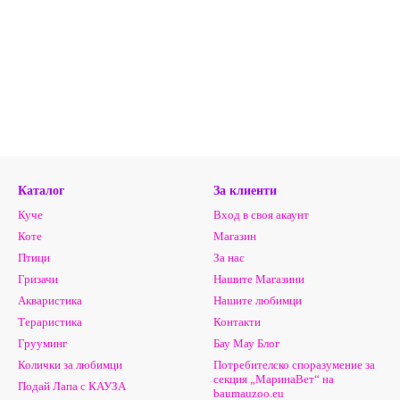
Каталог
За клиенти
Куче
Вход в своя акаунт
Коте
Магазин
Птици
За нас
Гризачи
Нашите Магазини
Акваристика
Нашите любимци
Тераристика
Контакти
Грууминг
Бау Мау Блог
Колички за любимци
Потребителско споразумение за
секция „МаринаВет“ на
Подай Лапа с КАУЗА
baumauzoo.eu