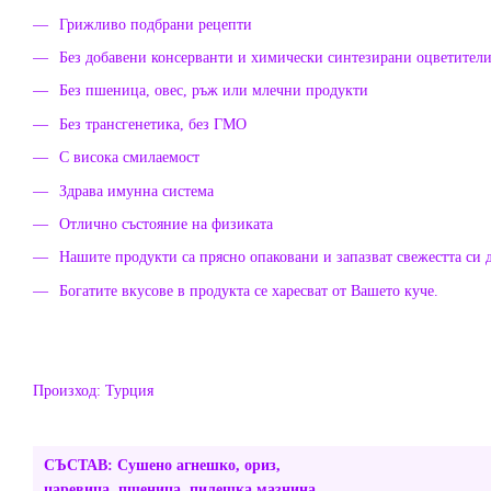
Грижливо подбрани рецепти
Без добавени консерванти и химически синтезирани оцветител
Без пшеница, овес, ръж или млечни продукти
Без трансгенетика, без ГМО
С висока смилаемост
Здрава имунна система
Отлично състояние на физиката
Нашите продукти са прясно опаковани и запазват свежестта си 
Богатите вкусове в продукта се харесват от Вашето куче.
Произход: Турция
СЪСТАВ: Сушено агнешко, ориз,
царевица, пшеница, пилешка мазнина,