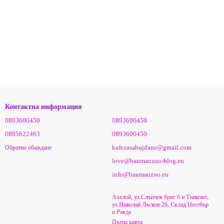
Контактна информация
0893600450
0893600450
0895622463
0893600450
kafezasabujdane@gmail.com
Обратно обаждане
love@baumauzoo-blog.eu
info@baumauzoo.eu
Ахелой, ул.Слънчев бряг 6 и Тънково,
ул.Николай Лъсков 26, Склад Несебър
и Равда
Пътна карта