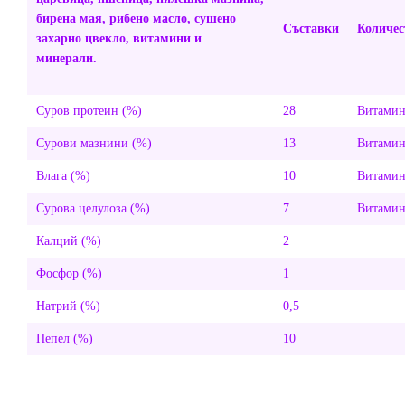
бирена мая, рибено масло, сушено
Съставки
Количес
захарно цвекло, витамини и
минерали.
Суров протеин (%)
28
Витами
Сурови мазнини (%)
13
Витамин
Влага (%)
10
Витамин
Сурова целулоза (%)
7
Витамин
Калций (%)
2
Фосфор (%)
1
Натрий (%)
0,5
Пепел (%)
10