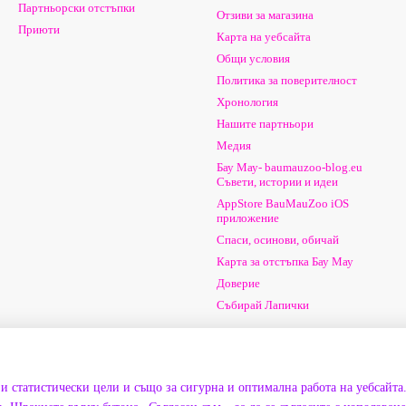
Партньорски отстъпки
Отзиви за магазина
Приюти
Карта на уебсайта
Общи условия
Политика за поверителност
Хронология
Нашите партньори
Медия
Бау Мау- baumauzoo-blog.eu
Съвети, истории и идеи
AppStore BauMauZoo iOS
приложение
Спаси, осинови, обичай
Карта за отстъпка Бау Мау
Доверие
Събирай Лапички
Ние сме в социалните мрежи
и статистически цели и също за сигурна и оптимална работа на уебсайта