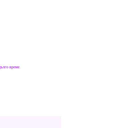
и
дълго време.