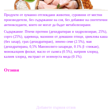
Продукти от хуманно отглеждани животни, суровини от местни
производители, без съдържание на соя, без добавяне на синтетични
антиоксиданти, които не могат да бъдат метаболизирани.
Съдържание: Птичи протеин (дехидратиран и хидролизиран, 25%),
сорго (25%), царевица, мазнини от домашни птици, цвеклова каша
(без захар), грах (дехидратиран), ленено семе (2.5%), мая
(дехидратирана, 0,5% Манонолиго-захариди, 0.1% β -глюкан),
монокалциев фосват, масло от сьомга (0.5%), натриев хлорид,
калиев хлорид, екстракт от зеленоуста мида (0.1%).
Отзиви
Добавете първия отзив