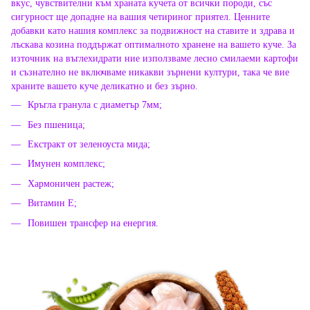
вкус, чувствителни към храната кучета от всички породи, със
сигурност ще допадне на вашия четириног приятел. Ценните
добавки като нашия комплекс за подвижност на ставите и здрава и
лъскава козина поддържат оптималното хранене на вашето куче. За
източник на въглехидрати ние използваме лесно смилаеми картофи
и съзнателно не включваме никакви зърнени култури, така че вие
храните вашето куче деликатно и без зърно.
Кръгла гранула с диаметър 7мм;
Без пшеница;
Екстракт от зеленоуста мида;
Имунен комплекс;
Хармоничен растеж;
Витамин Е;
Повишен трансфер на енергия.