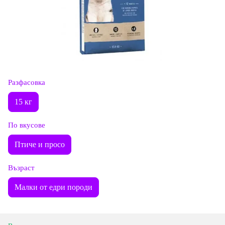
Разфасовка
15 кг
По вкусове
Птиче и просо
Възраст
Малки от едри породи