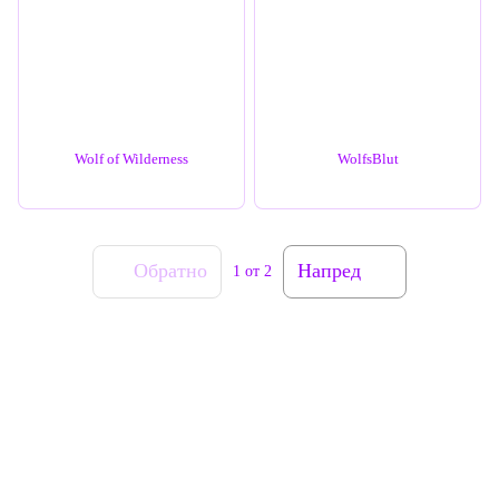
Wolf of Wilderness
WolfsBlut
Обратно
Напред
1
от 2