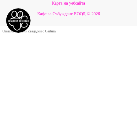
Карта на уебсайта
Кафе за Събуждане ЕООД © 2026
Онлайн магазин създаден с Cartum
Google Оценки ★ 5.0
Какво казват нашите
приятели за Бау Мау
★★★★★
G
ТЪНКОВО