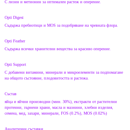
С лизин и метионин за оптимален растеж и оперение.
Opti Digest
Съдържа пребиотици и MOS за подобряване на чревната флора.
Opti Feather
Съдържа всички хранителни вещества за красиво оперение.
Opti Support
С добавени витамини, минерали и микроелементи за подпомагане
на общото състояние, плодовитостта и растежа.
Състав
яйца и яйчни производни (мин. 30%), екстракти от растителни
протеини, зърнени храни, масла и мазнини, хлебни изделия,
семена, мед, захари, минерали, FOS (0.2%), MOS (0.02%)
Аналитични съставки