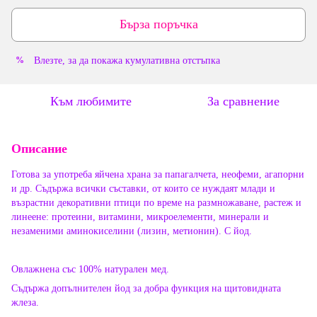
Бърза поръчка
Влезте
, за да покажа кумулативна отстъпка
%
Към любимите
За сравнение
Описание
Готова за употреба яйчена храна за папагалчета, неофеми, агапорни
и др. Съдържа всички съставки, от които се нуждаят млади и
възрастни декоративни птици по време на размножаване, растеж и
линеене: протеини, витамини, микроелементи, минерали и
незаменими аминокиселини (лизин, метионин). С йод.
Овлажнена със 100% натурален мед.
Съдържа допълнителен йод за добра функция на щитовидната
жлеза.