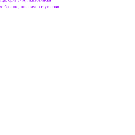
ица, ориз (7%), животинска
ово брашно, пшенично глутеново