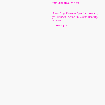
info@baumauzoo.eu
Ахелой, ул.Слънчев бряг 6 и Тънково,
ул.Николай Лъсков 26, Склад Несебър
и Равда
Пътна карта