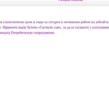
Ние сме в социалните мрежи
и статистически цели и също за сигурна и оптимална работа на уебсайта
. Щракнете върху бутона «Съгласен съм», за да се съгласите с използван
аницата
Потребителско споразумение
.
Google Оценки ★ 5.0
азват нашите приятели за
★★★★★
G
АХЕЛОЙ