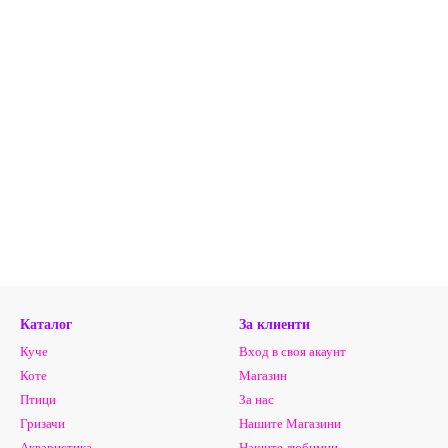
Каталог
За клиенти
Куче
Вход в своя акаунт
Коте
Магазин
Птици
За нас
Гризачи
Нашите Магазини
Акваристика
Нашите любимци