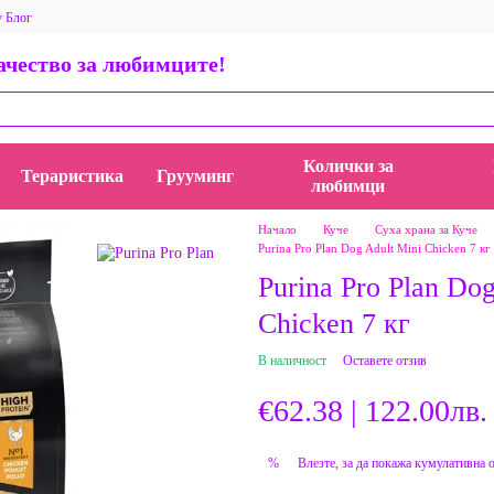
у Блог
 за магазина
Общи условия
Политика за поверителност
качество за любимците!
ети, истории и идеи
AppStore BauMauZoo iOS приложение
пички
Колички за
Тераристика
Грууминг
любимци
Начало
Куче
Суха храна за Куче
Purina Pro Plan Dog Adult Mini Chicken 7 кг
Purina Pro Plan Do
Chicken 7 кг
В наличност
Оставете отзив
€62.38 | 122.00лв.
Влезте
, за да покажа кумулативна 
%