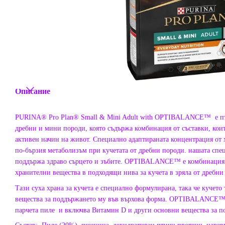
Описание
PURINA® Pro Plan® Small & Mini Adult with OPTIBALANCE™ е пъл
дребни и мини породи, която съдържа комбинация от съставки, коит
активен начин на живот. Специално адаптираната концентрация от
по-бързия метаболизъм при кучетата от дребни породи. нашата спе
поддържа здраво сърцето и зъбите. OPTIBALANCE™ е комбинация 
хранителни вещества в подходящи нива за кучета в зряла от дребн
Тази суха храна за кучета е специално формулирана, така че кучето
вещества за поддържането му във върхова форма. OPTIBALANCE™ е
парчета пиле и включва Витамин D и други основни вещества за п