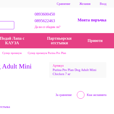
Сравнение
Желания
Вход
0893600450
Моята поръчка
0895622463
Да ви се обадим ли?
Подай Лапа с
Партньорски
Приюти
КАУЗА
отстъпки
Супер премиум
Супер премиум Purina Pro Plan
g Adult Mini
Артикул
Purina Pro Plan Dog Adult Mini
Chicken 7 кг
За сравнение
Към желанията
отстъпка