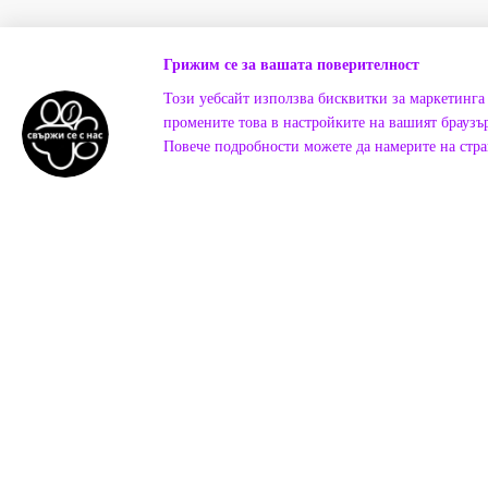
Грижим се за вашата поверителност
Този уебсайт използва бисквитки за маркетинга 
промените това в настройките на вашият браузър
Повече подробности можете да намерите на стр
Онлайн магазин създаден с Cartum
Какво к
G
ТЪНКОВО