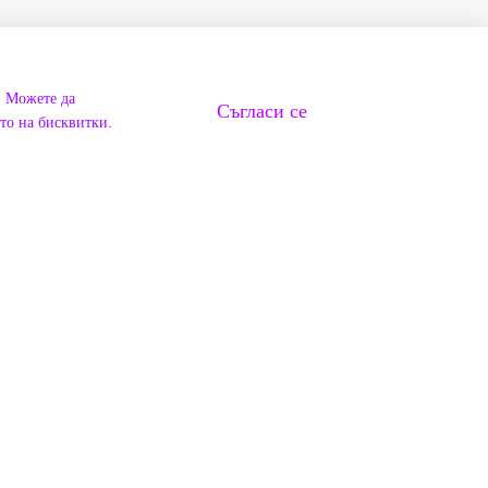
. Можете да
Съгласи се
ето на бисквитки.
 Бау Мау
G
ОБСЛУЖВАНЕ