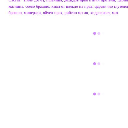
Състав: Пиле (20%), пшеница, дехидратиран птичи протеин, царев
мазнина, соево брашно, каша от цвекло на прах, царевично глутен
брашно, минерали, яйчен прах, рибено масло, хидролизат, мая.