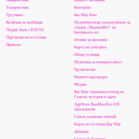
Тераристика
Контакти
Грууминг
Бау Мау Блог
Колички за любимци
Потребителско споразумение за
секция „МаринаВет“ на
Подай Лапа с КАУЗА
baumauzoo.eu
Партньорски отстъпки
Отзиви за магазина
Приюти
Карта на уебсайта
Общи условия
Политика за поверителност
Хронология
Нашите партньори
Медия
Бау Мау- baumauzoo-blog.eu
Съвети, истории и идеи
AppStore BauMauZoo iOS
приложение
Спаси, осинови, обичай
Карта за отстъпка Бау Мау
Доверие
Събирай Лапички