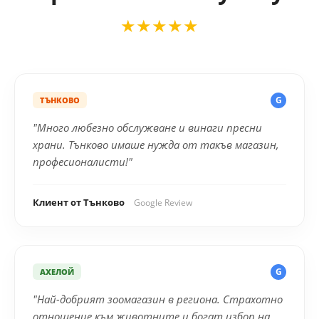
★★★★★
G
ТЪНКОВО
"Много любезно обслужване и винаги пресни
храни. Тънково имаше нужда от такъв магазин,
професионалисти!"
Клиент от Тънково
Google Review
G
АХЕЛОЙ
"Най-добрият зоомагазин в региона. Страхотно
отношение към животните и богат избор на