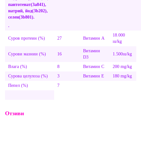
пантотенат
(3a841)
,
натрий, йод
(3b202)
,
селен
(3b801).
.
18.000
Суров протеин (%)
27
Витамин A
ıu/kg
Витамин
Сурови мазнии (%)
16
1.500ıu/kg
D3
Влага (%)
8
Витамин C
200 mg/kg
Сурова целулоза (%)
3
Витамин E
180 mg/kg
Пепел (%)
7
Отзиви