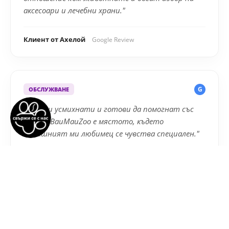
аксесоари и лечебни храни."
Клиент от Ахелой
Google Review
G
ОБСЛУЖВАНЕ
"Винаги усмихнати и готови да помогнат със
съвет. BauMauZoo е мястото, където
домашният ми любимец се чувства специален."
Доволен стопанин
Google Review