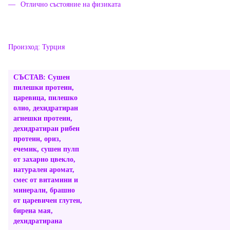
Отлично състояние на физиката
Произход: Турция
СЪСТАВ: Сушен
пилешки протеин,
царевица, пилешко
олио, дехидратиран
агнешки протеин,
дехидратиран рибен
протеин, ориз,
ечемик, сушен пулп
от захарно цвекло,
натурален аромат,
смес от витамини и
минерали, брашно
от царевичен глутен,
бирена мая,
дехидратирана