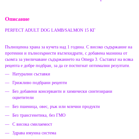
Описание
PERFECT ADULT DOG LAMB/SALMON 15 КГ
Пълноценна храна за кучета над 1 година. С високо съдържание на
протеини и пълнозърнести въглехидрати, с добавена мазнина от
сьомга за увеличаване съдържанието на Omega 3. Съставът на всяка
рецепта е добре подбран, за да се постигнат оптимални резултати.
Натурални съставки
Грижливо подбрани рецепти
Без добавени консерванти и химически синтезирани
оцветители
Без пшеница, овес, ръж или млечни продукти
Без трансгенетика, без ГМО
С висока смилаемост
Здрава имунна система