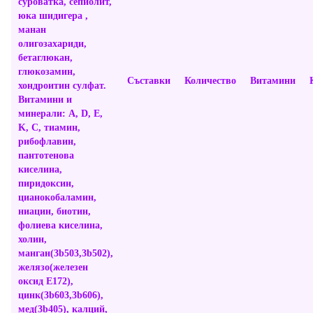
суроватка, сепиолит,
юка шидигера ,
манан
олигозахариди,
бетаглюкан,
глюкозамин,
Съставки
Количество
Витамини
хондроитин сулфат.
Витамини и
минерали: A, D, E,
K, C, тиамин,
рибофлавин,
пантотенова
киселина,
пиридоксин,
цианокобаламин,
ниацин, биотин,
фолиева киселина,
холин,
манган
(3b503,3b502)
,
желязо
(
железен
оксид Е172),
цинк(3
b603,3b606)
,
мед
(3b405)
, калций,