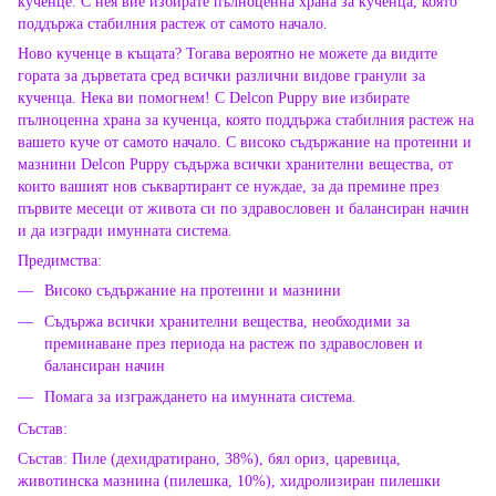
кученце. С нея вие избирате пълноценна храна за кученца, която
поддържа стабилния растеж от самото начало.
Ново кученце в къщата? Тогава вероятно не можете да видите
гората за дърветата сред всички различни видове гранули за
кученца. Нека ви помогнем! С Delcon Puppy вие избирате
пълноценна храна за кученца, която поддържа стабилния растеж на
вашето куче от самото начало. С високо съдържание на протеини и
мазнини Delcon Puppy съдържа всички хранителни вещества, от
които вашият нов съквартирант се нуждае, за да премине през
първите месеци от живота си по здравословен и балансиран начин
и да изгради имунната система.
Предимства:
Високо съдържание на протеини и мазнини
Съдържа всички хранителни вещества, необходими за
преминаване през периода на растеж по здравословен и
балансиран начин
Помага за изграждането на имунната система.
Състав:
Състав: Пиле (дехидратирано, 38%), бял ориз, царевица,
животинска мазнина (пилешка, 10%), хидролизиран пилешки