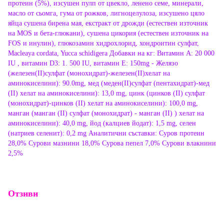
протеин (5%), изсушен пулп от цвекло, ленено семе, минерали,
масло от сьомга, гума от рожков, лигноцелулоза, изсушено цяло
яйца сушена бирена мая, екстракт от дрожди (естествен източник
на MOS и бета-глюкани), сушена цикория (естествен източник на
FOS и инулин), глюкозамин хидрохлорид, хондроитин сулфат,
Macleaya cordata, Yucca schidigera Добавки на кг: Витамин А: 20 000
IU , витамин D3: 1. 500 IU, витамин Е: 150mg - Желязо
(железен(II)сулфат (монохидрат)-железен(II)хелат на
аминокиселини): 90.0mg, мед (меден(II)сулфат (пентахидрат)-мед
(II) хелат на аминокиселини): 13,0 mg, цинк (цинков (II) сулфат
(монохидрат)-цинков (II) хелат на аминокиселини): 100,0 mg,
манган (манган (II) сулфат (монохидрат) - манган (II) ) хелат на
аминокиселини): 40,0 mg, йод (калциев йодат): 1,5 mg, селен
(натриев селенит): 0,2 mg Аналитични съставки: Суров протеин
28,0% Сурови мазнини 18,0% Сурова пепел 7,0% Сурови влакнини
2,5%
Отзиви